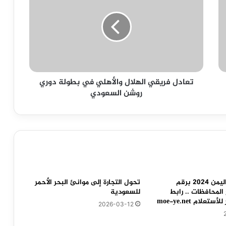
الهلال
والأهلي
في
بطولة
دوري
روشن
السعودي
تعادل فريقي الهلال والأهلي في بطولة دوري
روشن السعودي
نتائج التاسع اليمن 2024 برقم
تحول التجارة إلى موانئ البحر الأحمر
لمحافظات .. رابط
للسعودية
لام moe-ye.net
2026-03-12