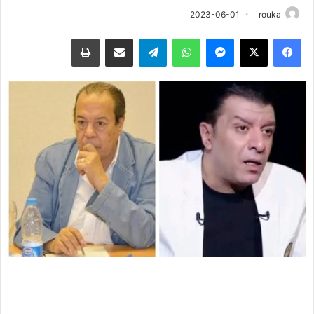
2023-06-01
rouka
فيسبوك
‫X
ماسنجر
واتساب
تيلقرام
مشاركة عبر البريد
طباعة