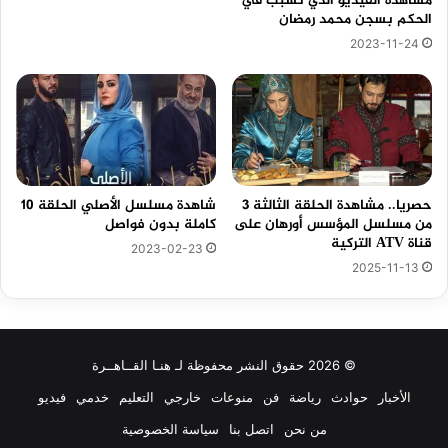
مشاهدة الفيديو الذي تسبب في
الحكم بسجن محمد رمضان
2023-11-24
حصريا.. مشاهدة الحلقة الثالثة 3
شاهدة مسلسل الأصلي الحلقة 10
من مسلسل المؤسس أورهان على
كاملة بدون فواصل
قناة ATV التركية
2023-02-23
2025-11-13
© 2026 حقوق النشر محفوظة لـ هنـا القــاهــرة
الأخبار
حوادث
رياضة
فن
منوعات
خارجي
التعليم
خدمي
فيديو
من نحن
اتصل بنا
سياسة الخصوصية