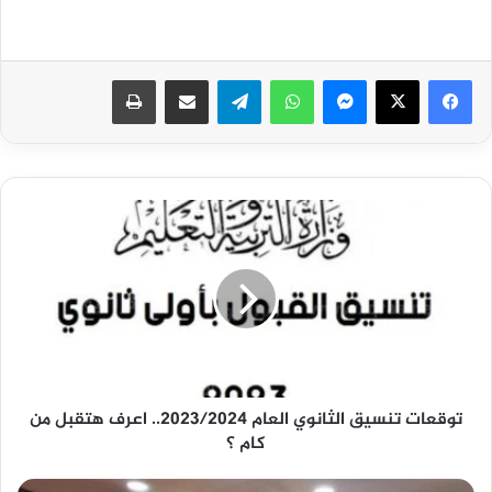
فيسبوك
‫X
ماسنجر
واتساب
تيلقرام
مشاركة عبر البريد
طباعة
توقعات
تنسيق
الثانوي
العام
2023/2024..
اعرف
هتقبل
من
كام
توقعات تنسيق الثانوي العام 2023/2024.. اعرف هتقبل من
؟
كام ؟
محافظ