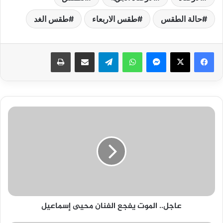
حالة الطقس
طقس الاربعاء
طقس الغد
فيسبوك
‫X
ماسنجر
واتساب
تيلقرام
مشاركة عبر البريد
طباعة
عاجل..
الموت
يفجع
الفنان
محيى
إسماعيل
عاجل.. الموت يفجع الفنان محيى إسماعيل