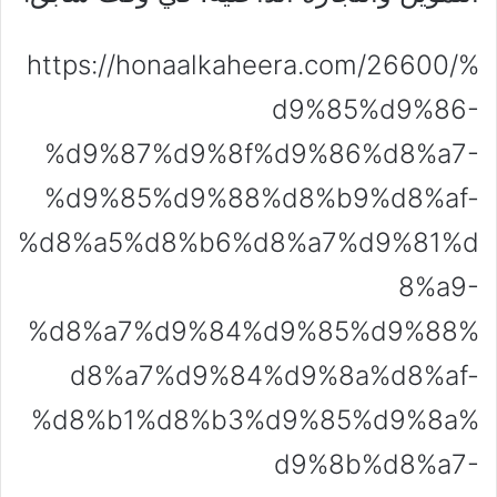
https://honaalkaheera.com/26600/%
d9%85%d9%86-
%d9%87%d9%8f%d9%86%d8%a7-
%d9%85%d9%88%d8%b9%d8%af-
%d8%a5%d8%b6%d8%a7%d9%81%d
8%a9-
%d8%a7%d9%84%d9%85%d9%88%
d8%a7%d9%84%d9%8a%d8%af-
%d8%b1%d8%b3%d9%85%d9%8a%
d9%8b%d8%a7-