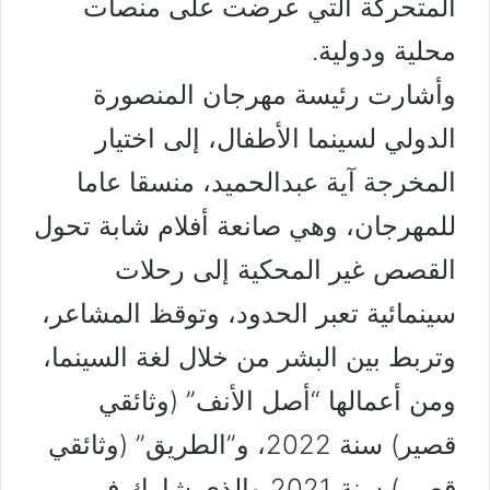
المتحركة التي عرضت على منصات
محلية ودولية.
وأشارت رئيسة مهرجان المنصورة
الدولي لسينما الأطفال، إلى اختيار
المخرجة آية عبدالحميد، منسقا عاما
للمهرجان، وهي صانعة أفلام شابة تحول
القصص غير المحكية إلى رحلات
سينمائية تعبر الحدود، وتوقظ المشاعر،
وتربط بين البشر من خلال لغة السينما،
ومن أعمالها “أصل الأنف” (وثائقي
قصير) سنة 2022، و”الطريق” (وثائقي
قصير) سنة 2021 والذي شارك في