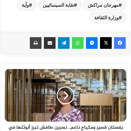
مهرجان مراكش
نقابة السينمائيين
وآية
وزارة الثقافة
فيسبوك
‫X
ماسنجر
واتساب
تيلقرام
مشاركة عبر البريد
طباعة
بفستان
قصير
ومكياج
ناعم..
نسرين
طافش
تبرز
أنوثتها
في
بفستان قصير ومكياج ناعم.. نسرين طافش تبرز أنوثتها في
أحدث