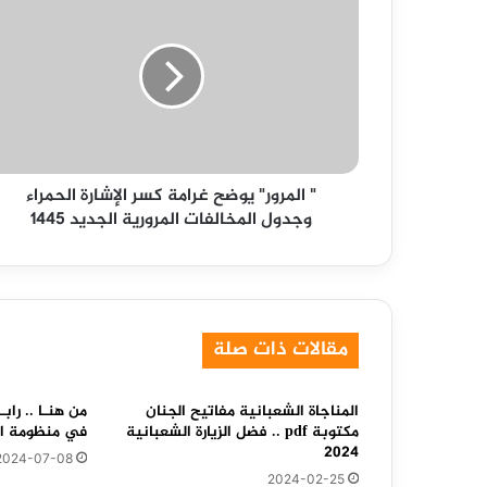
المرور"
يوضح
غرامة
كسر
الإشارة
الحمراء
وجدول
المخالفات
" المرور" يوضح غرامة كسر الإشارة الحمراء
المرورية
وجدول المخالفات المرورية الجديد 1445
الجديد
1445
مقالات ذات صلة
المناجاة الشعبانية مفاتيح الجنان
من هنـا .. را
مكتوبة pdf .. فضل الزيارة الشعبانية
في منظومة الحج 2025 
2024
2024-07-08
2024-02-25