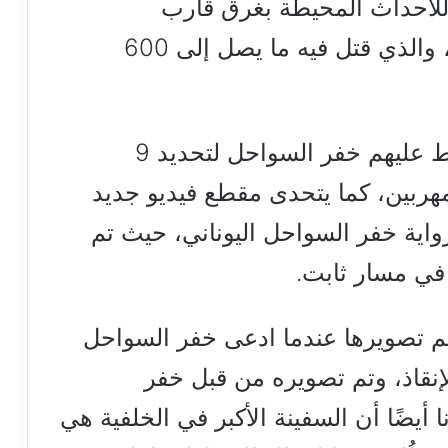
 للأحداث المحيطة بغرق قارب
المهاجرين المميت الشهر الماضي، والذي قتل فيه ما يصل إلى 600
ووصف اثنان من الناجين كيف ضغط عليهم خفر السواحل لتحديد 9
هربين، كما يتحدى مقطع فيديو جديد
واية خفر السواحل اليوناني، حيث تم
 في مسار ثابت.
أن اللقطات تم تصويرها عندما ادعى خفر السواحل
إنقاذ، وتم تصويره من قبل خفر
 أيضًا أن السفينة الأكبر في الخلفية هي