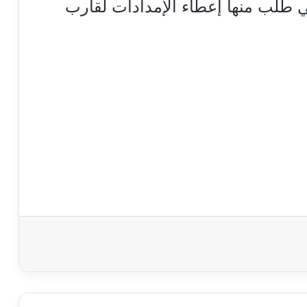
نفط Faithful Warrior، التي طُلب منها إعطاء الإمدادات لقارب