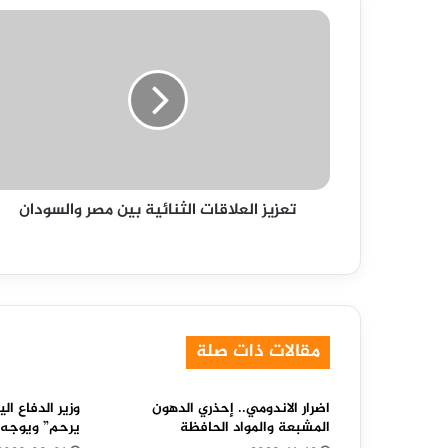
تعزيز
العلاقات
الثنائية
بين
مصر
والسودان
تعزيز العلاقات الثنائية بين مصر والسودان
مقالات ذات صلة
اضرار الاندومي.. إحذري الدهون
وزير الدفاع ال
المشبعة والمواد الحافظة
يرحم” ويوجه ر