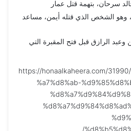
لد سرحان، بتهمة قتل عمار
ا، وهو الشخص الذي قتله أيمن، مساعد
عبد الرازق قبل فتح المقبرة التي
https://honaalkaheera.com/31
%a7%d8%ab-%d9%85%d8%
%d8%a7%d9%84%d9%8
%d8%a7%d9%84%d8%ad%
%d9%
%d8%b5%d8%