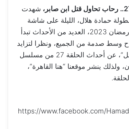
شهدت
لقة 27 من مسلسل المداح 3 بطولة حمادة هلال، الليلة على شاشة
قناة mbc مصر، ضمن مسلسلات رمضان 2023، العديد من الأحداث تبدأ
اح وسط صدمة من الجميع، ونظرا لتزايد
معدلات البحث عبر محركات “جوجل”، عن أحداث الحلقة 27 من مسلسل
عشرون، ولذلك ينشر موقعنا “هنا القاهرة”،
حلقة.
https://www.facebook.com/Hamad