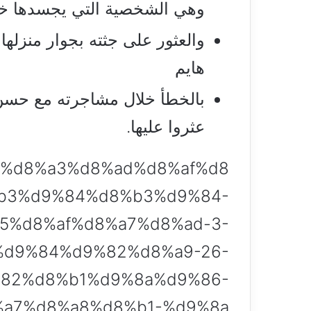
وهي الشخصية التي يجسدها خا
والعثور على جثته بجوار منزله
هايم
بالخطأ خلال مشاجرته مع حسن و
عثروا عليها.
990/%d8%a3%d8%ad%d8%af%d8
b3%d9%84%d8%b3%d9%84-
5%d8%af%d8%a7%d8%ad-3-
d9%84%d9%82%d8%a9-26-
82%d8%b1%d9%8a%d9%86-
a7%d8%a8%d8%b1-%d9%8a/