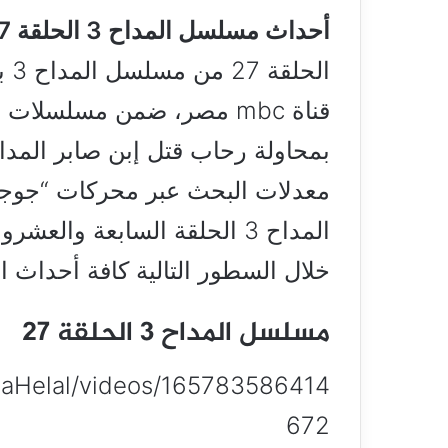
أحداث مسلسل المداح 3 الحلقة 27.. رحاب تحاول قتل ابن صابر،
الح
بمحاولة رحاب قتل إبن صابر المد
المداح 3 الحلقة السابعة وال
خلال السطور التالية كافة أحداث ال
مسلسل المداح 3 الحلقة 27
aHelal/videos/165783586414
672